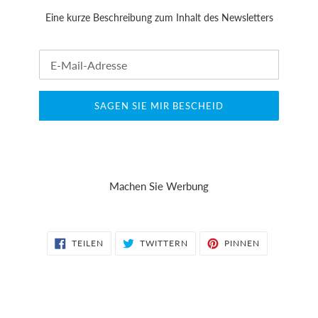
Eine kurze Beschreibung zum Inhalt des Newsletters
E-
Mail
SAGEN SIE MIR BESCHEID
Machen Sie Werbung
AUF
AUF
AUF
TEILEN
TWITTERN
PINNEN
FACEBOOK
TWITTER
PINTEREST
TEILEN
TWITTERN
PINNEN